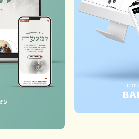
ומרס
BA
עיצ