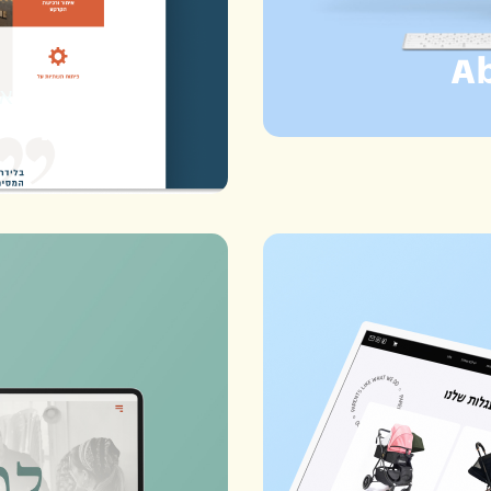
A
אפ
׳לידר׳