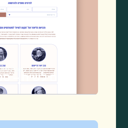
אפיון / עיצוב / פית
מקום לשיח – סט