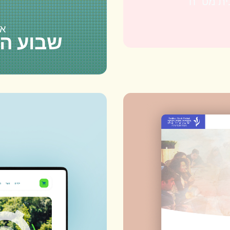
בית מט״ח
אפ
שבוע הח