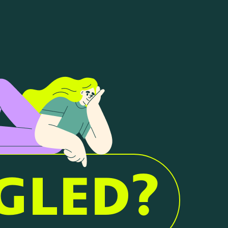
G
L
E
D
?