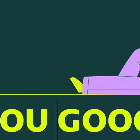
YOU
G
O
O