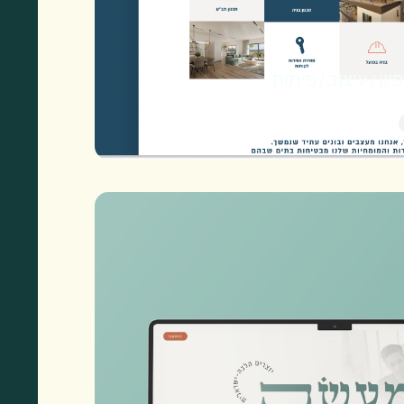
יון / עיצוב / פיתוח
 יזמות ופיתוח