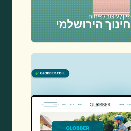
יון / עיצוב / פיתוח
ינוך הירושלמי