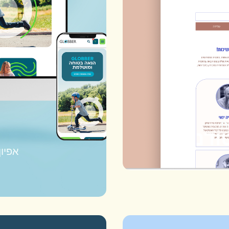
וח
ודנטים
אפיון